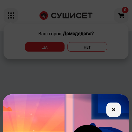
0
Ваш город
Домодедово?
ДА
НЕТ
Калифорния спайси