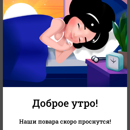
Немножко остренькая, но Калифорния
Состав:
Рис, нори, икра масаго, снежный краб, майонез, огурец, соус
унаги, соус спайси.
ПОДАЁТСЯ БЕЗ СОЕВОГО СОУСА, ИМБИРЯ И ВАСАБИ!
Вес
Белки
Жиры
Углеводы
213 г
7 г
10 г
44 г
Калорийность
314 кКал
Доброе утро!
559
₽
499
₽
В корзину
+24
₽
Наши повара скоро проснутся!