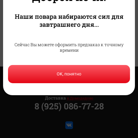
гостей!
Теперь мы есть рядом
с парком ВДНХ.
20-
Подробнее
Приходите в гости!
Наши повара набираются сил для
07-26
завтрашнего дня...
23-
Подробнее
04-26
Сейчас Вы можете оформить предзаказ к точному
времени
OK, понятно
Доставка
в Домодедово
8 (925) 086-77-28